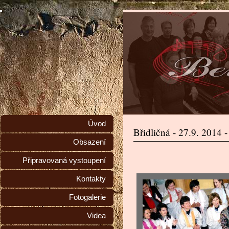
Úvod
Břidličná - 27.9. 2014 
Obsazení
Připravovaná vystoupení
Kontakty
Fotogalerie
Videa