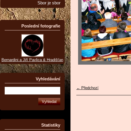
Sbor je sbor
Poslední fotografie
Bernardini a Jiří Pavlica & Hradišťan
Vyhledávání
← Předchozí
Statistiky