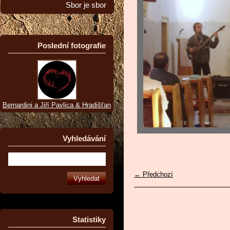
Sbor je sbor
Poslední fotografie
Bernardini a Jiří Pavlica & Hradišťan
Vyhledávání
← Předchozí
Statistiky