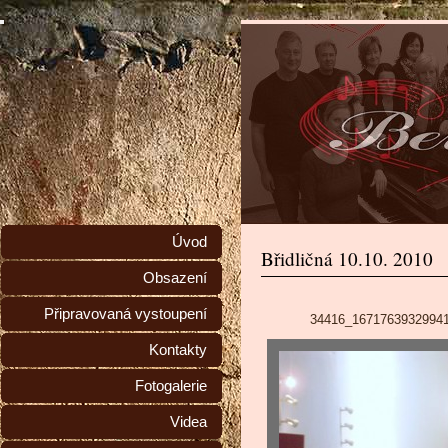
Úvod
Břidličná 10.10. 2010
Obsazení
Připravovaná vystoupení
34416_16717639329941
Kontakty
Fotogalerie
Videa