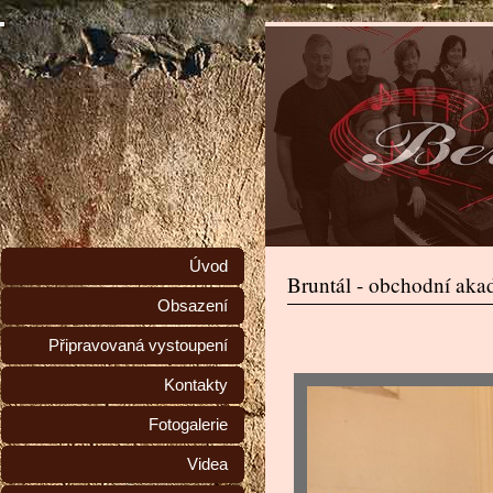
Úvod
Bruntál - obchodní aka
Obsazení
Připravovaná vystoupení
Kontakty
Fotogalerie
Videa