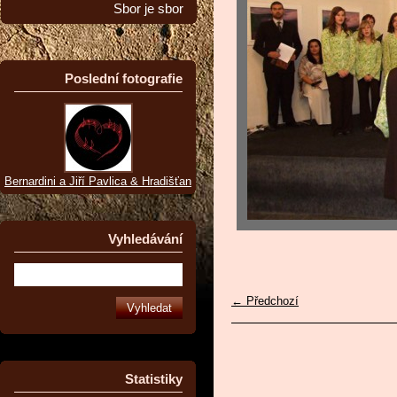
Sbor je sbor
Poslední fotografie
Bernardini a Jiří Pavlica & Hradišťan
Vyhledávání
← Předchozí
Statistiky