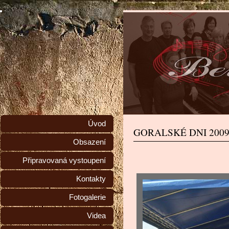
Úvod
GORALSKÉ DNI 200
Obsazení
Připravovaná vystoupení
Kontakty
Fotogalerie
Videa