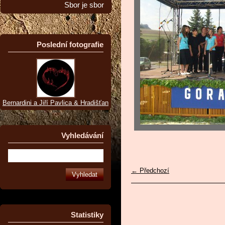
Sbor je sbor
Poslední fotografie
Bernardini a Jiří Pavlica & Hradišťan
Vyhledávání
← Předchozí
Statistiky