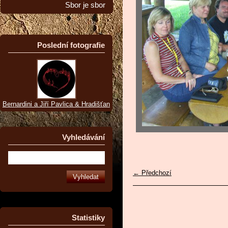
Sbor je sbor
Poslední fotografie
Bernardini a Jiří Pavlica & Hradišťan
Vyhledávání
← Předchozí
Statistiky