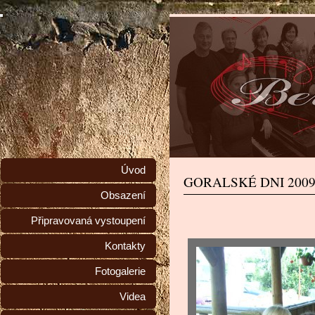
Úvod
GORALSKÉ DNI 200
Obsazení
Připravovaná vystoupení
Kontakty
Fotogalerie
Videa