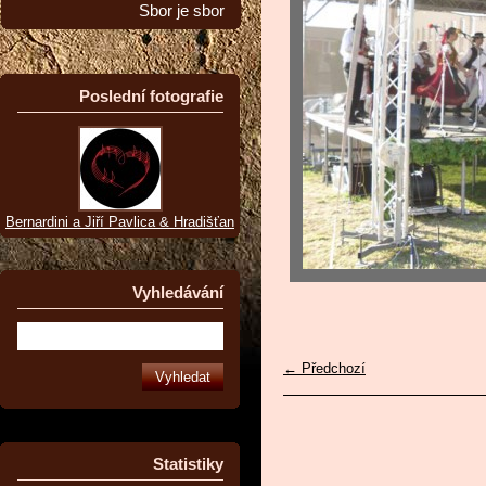
Sbor je sbor
Poslední fotografie
Bernardini a Jiří Pavlica & Hradišťan
Vyhledávání
← Předchozí
Statistiky