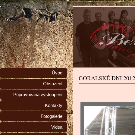
Úvod
GORALSKÉ DNI 201
Obsazení
Připravovaná vystoupení
Kontakty
Fotogalerie
Videa