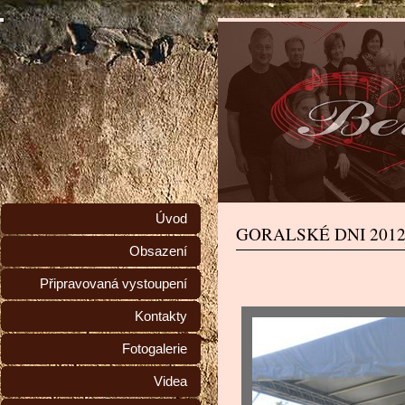
Úvod
GORALSKÉ DNI 201
Obsazení
Připravovaná vystoupení
Kontakty
Fotogalerie
Videa