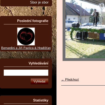
Sbor je sbor
Poslední fotografie
Bernardini a Jiří Pavlica & Hradišťan
Vyhledávání
← Předchozí
Statistiky