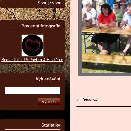
Sbor je sbor
Poslední fotografie
Bernardini a Jiří Pavlica & Hradišťan
Vyhledávání
← Předchozí
Statistiky