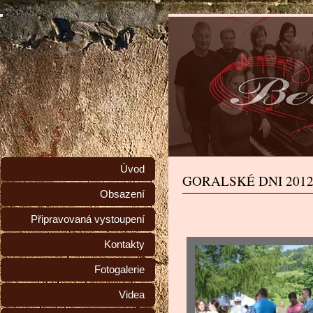
Úvod
GORALSKÉ DNI 201
Obsazení
Připravovaná vystoupení
Kontakty
Fotogalerie
Videa