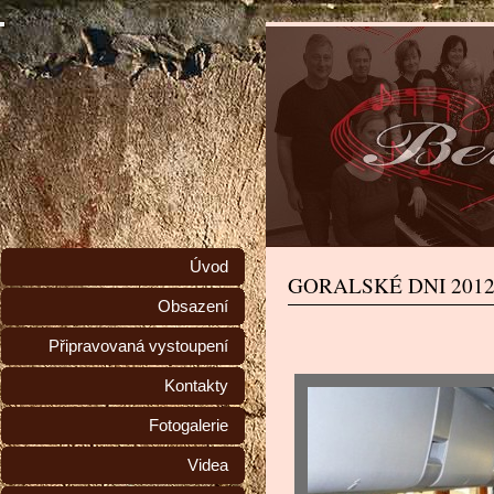
Úvod
GORALSKÉ DNI 201
Obsazení
Připravovaná vystoupení
Kontakty
Fotogalerie
Videa