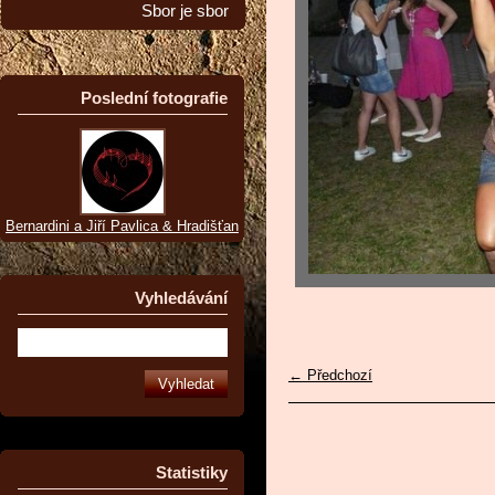
Sbor je sbor
Poslední fotografie
Bernardini a Jiří Pavlica & Hradišťan
Vyhledávání
← Předchozí
Statistiky