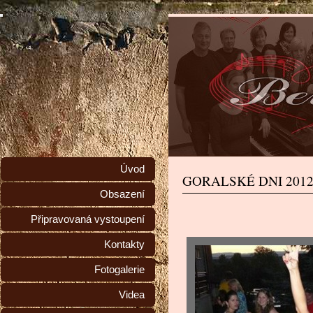
Úvod
GORALSKÉ DNI 201
Obsazení
Připravovaná vystoupení
Kontakty
Fotogalerie
Videa