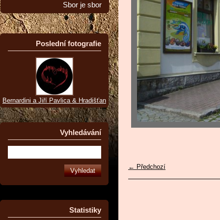
Sbor je sbor
Poslední fotografie
Bernardini a Jiří Pavlica & Hradišťan
Vyhledávání
← Předchozí
Statistiky