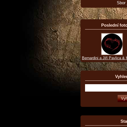
Sbor 
Poslední foto
Bernardini a Jiří Pavlica &
Vyhle
Sta