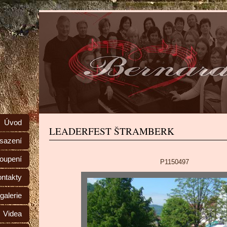
Úvod
LEADERFEST ŠTRAMBERK
sazení
toupení
P1150497
ntakty
galerie
Videa