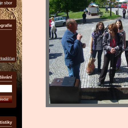
je sbor
grafie
 Hradišťan
dávání
tistiky