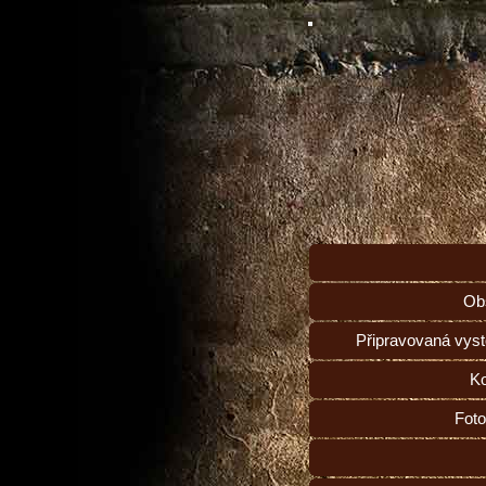
Ob
Připravovaná vys
Ko
Foto