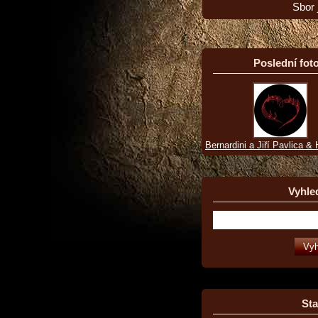
Sbor 
Poslední foto
Bernardini a Jiří Pavlica &
Vyhle
Sta