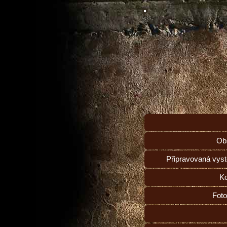
Ob
Připravovaná vys
Ko
Foto