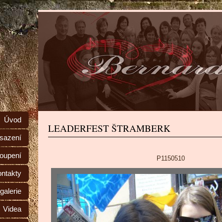
Úvod
LEADERFEST ŠTRAMBERK
sazení
toupení
P1150510
ntakty
galerie
Videa