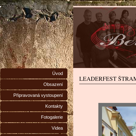
Úvod
LEADERFEST ŠTRA
Obsazení
Připravovaná vystoupení
Kontakty
Fotogalerie
Videa