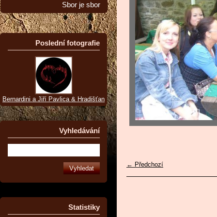
Sbor je sbor
Poslední fotografie
Bernardini a Jiří Pavlica & Hradišťan
Vyhledávání
← Předchozí
Statistiky