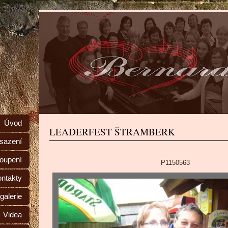
Úvod
LEADERFEST ŠTRAMBERK
sazení
toupení
P1150563
ntakty
galerie
Videa