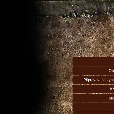
Ob
Připravovaná vys
Ko
Foto