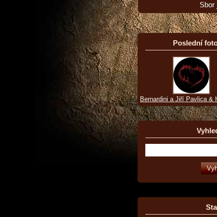
Sbor 
Poslední foto
Bernardini a Jiří Pavlica &
Vyhle
Sta