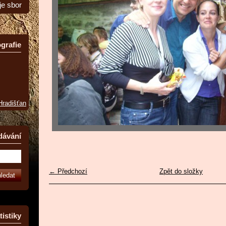
je sbor
grafie
 Hradišťan
dávání
← Předchozí
Zpět do složky
tistiky