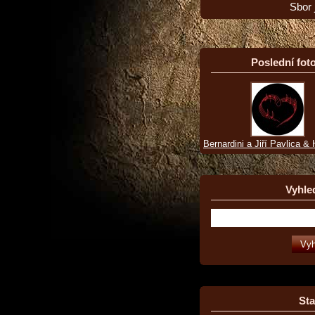
Sbor 
Poslední foto
Bernardini a Jiří Pavlica &
Vyhle
Sta