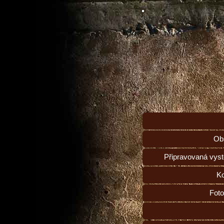
Ob
Připravovaná vys
Ko
Foto