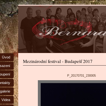
Úvod
Mezinárodní festival - Budapešť 2017
sazení
toupení
P_20170701_230005
ntakty
galerie
Videa