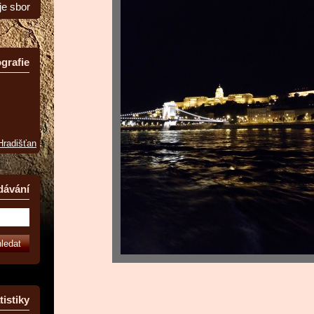
je sbor
grafie
 Hradišťan
dávání
tistiky