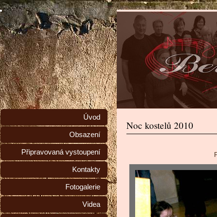
Úvod
Noc kostelů 2010
Obsazení
Připravovaná vystoupení
P
Kontakty
Fotogalerie
Videa