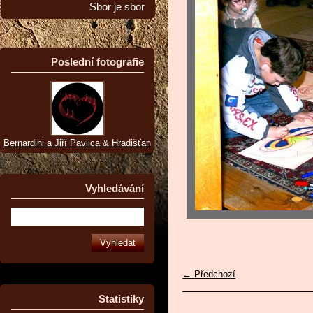
Sbor je sbor
Poslední fotografie
Bernardini a Jiří Pavlica & Hradišťan
Vyhledávání
← Předchozí
Statistiky