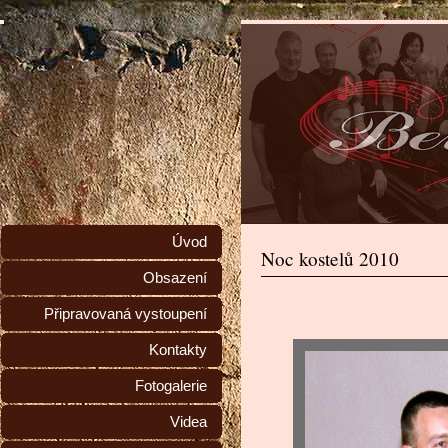
Úvod
Noc kostelů 2010
Obsazení
Připravovaná vystoupení
Kontakty
Fotogalerie
Videa