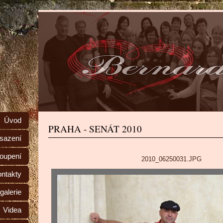
Úvod
PRAHA - SENÁT 2010
sazení
toupení
2010_06250031.JPG
ntakty
galerie
Videa