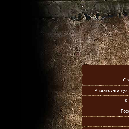
Ob
Připravovaná vys
Ko
Foto