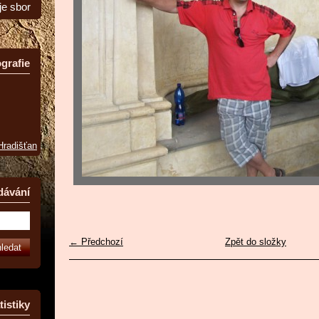
je sbor
grafie
 Hradišťan
dávání
← Předchozí
Zpět do složky
tistiky