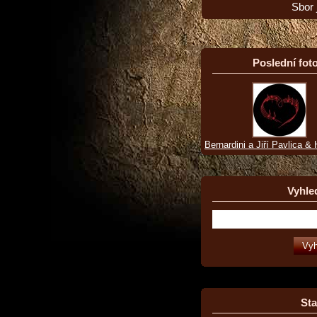
Sbor 
Poslední foto
Bernardini a Jiří Pavlica &
Vyhle
Sta