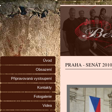
Úvod
PRAHA - SENÁT 201
Obsazení
Připravovaná vystoupení
Kontakty
Fotogalerie
Videa