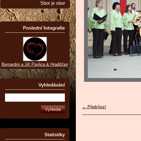
Sbor je sbor
Poslední fotografie
Bernardini a Jiří Pavlica & Hradišťan
Vyhledávání
← Předchozí
Statistiky