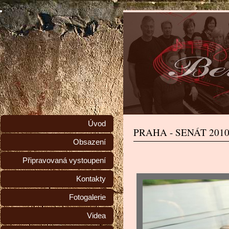
Úvod
PRAHA - SENÁT 201
Obsazení
Připravovaná vystoupení
Kontakty
Fotogalerie
Videa