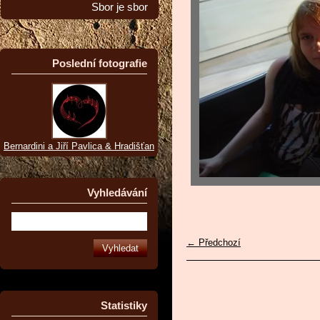
Sbor je sbor
Poslední fotografie
Bernardini a Jiří Pavlica & Hradišťan
Vyhledávání
← Předchozí
Statistiky