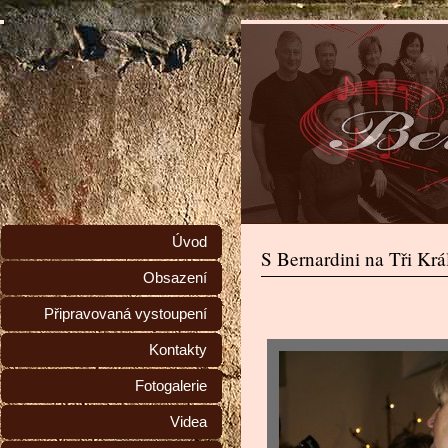
Úvod
S Bernardini na Tři Krá
Obsazení
Připravovaná vystoupení
Kontakty
Fotogalerie
Videa