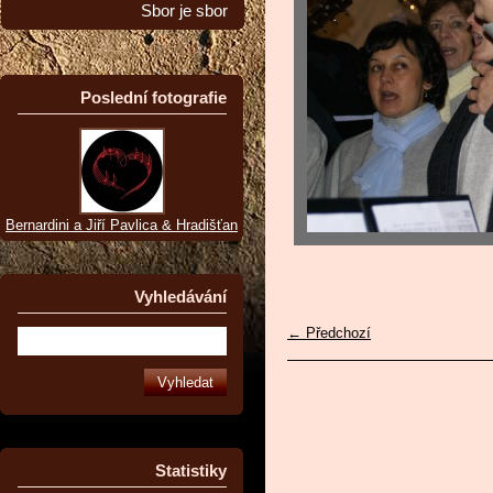
Sbor je sbor
Poslední fotografie
Bernardini a Jiří Pavlica & Hradišťan
Vyhledávání
← Předchozí
Statistiky