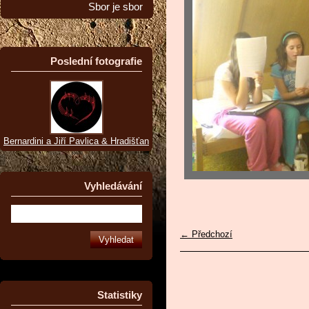
Sbor je sbor
Poslední fotografie
Bernardini a Jiří Pavlica & Hradišťan
Vyhledávání
← Předchozí
Statistiky