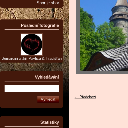
Sbor je sbor
Poslední fotografie
Bernardini a Jiří Pavlica & Hradišťan
Vyhledávání
← Předchozí
Statistiky