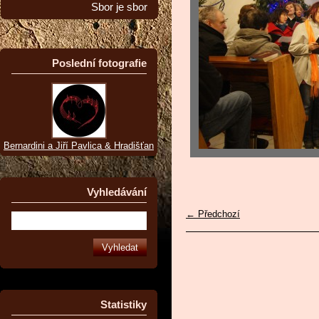
Sbor je sbor
Poslední fotografie
Bernardini a Jiří Pavlica & Hradišťan
Vyhledávání
← Předchozí
Statistiky