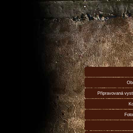
Ob
Připravovaná vys
Ko
Foto