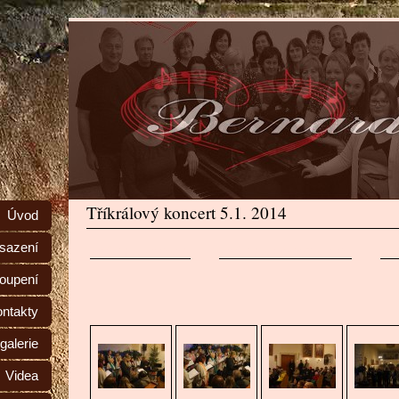
Tříkrálový koncert 5.1. 2014
Úvod
sazení
ZPĚT NA ZPRÁVY
ZPĚT NA FOTOGALERII
BA
toupení
ntakty
galerie
Videa