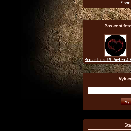
Sbor 
Poslední foto
Bernardini a Jiří Pavlica &
Vyhle
Sta