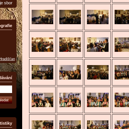
je sbor
grafie
 Hradišťan
dávání
tistiky