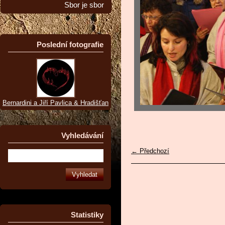
Sbor je sbor
Poslední fotografie
Bernardini a Jiří Pavlica & Hradišťan
Vyhledávání
← Předchozí
Statistiky