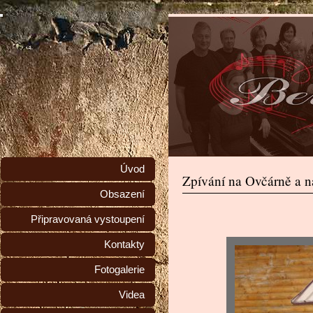
Úvod
Zpívání na Ovčárně a na
Obsazení
Připravovaná vystoupení
Kontakty
Fotogalerie
Videa