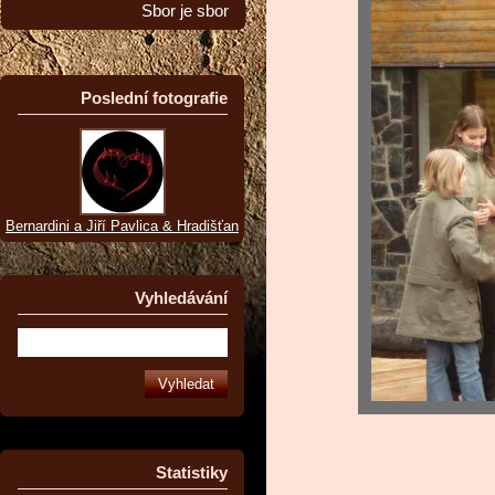
Sbor je sbor
Poslední fotografie
Bernardini a Jiří Pavlica & Hradišťan
Vyhledávání
Statistiky